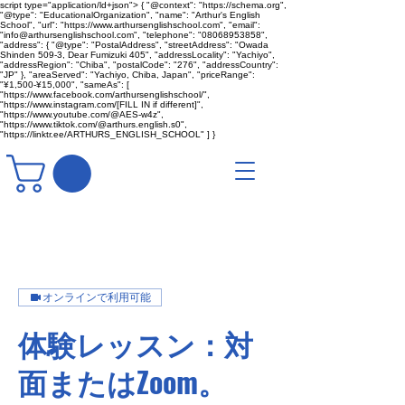
script type="application/ld+json"> { "@context": "https://schema.org",
"@type": "EducationalOrganization", "name": "Arthur's English
School", "url": "https://www.arthursenglishschool.com", "email":
"info@arthursenglishschool.com", "telephone": "08068953858",
"address": { "@type": "PostalAddress", "streetAddress": "Owada
Shinden 509-3, Dear Fumizuki 405", "addressLocality": "Yachiyo",
"addressRegion": "Chiba", "postalCode": "276", "addressCountry":
"JP" }, "areaServed": "Yachiyo, Chiba, Japan", "priceRange":
"¥1,500-¥15,000", "sameAs": [
"https://www.facebook.com/arthursenglishschool/",
"https://www.instagram.com/[FILL IN if different]",
"https://www.youtube.com/@AES-w4z",
"https://www.tiktok.com/@arthurs.english.s0",
"https://linktr.ee/ARTHURS_ENGLISH_SCHOOL" ] }
オンラインで利用可能
体験レッスン：対
面またはZoom。