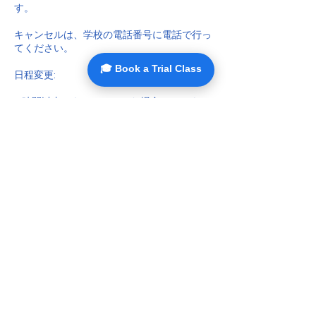
す。
キャンセルは、学校の電話番号に電話で行っ
てください。
🎓 Book a Trial Class
日程変更:
4 時間以内にキャンセルした場合は、ペナル
ティなしでレッスンを別の日時に変更するこ
とができます。
日程変更するには、ARTHUR’S ENGLISH
連絡先
Ōwada Shinden, Yachiyo, Chiba, Japan
+818068953858
arthursenglishschool@gmail.com