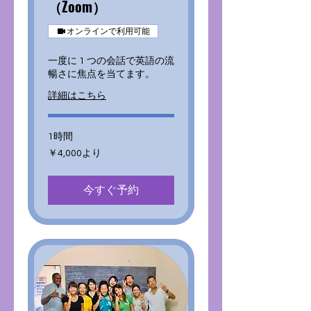
（Zoom）
オンラインで利用可能
一度に 1 つの会話で英語の流
暢さに焦点を当てます。
詳細はこちら
1時間
4,000
￥4,000より
円
よ
り
今すぐ予約