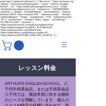
script type="application/ld+json"> { "@context": "https://schema.org",
"@type": "EducationalOrganization", "name": "Arthur's English
School", "url": "https://www.arthursenglishschool.com", "email":
"info@arthursenglishschool.com", "telephone": "08068953858",
"address": { "@type": "PostalAddress", "streetAddress": "Owada
Shinden 509-3, Dear Fumizuki 405", "addressLocality": "Yachiyo",
"addressRegion": "Chiba", "postalCode": "276", "addressCountry":
"JP" }, "areaServed": "Yachiyo, Chiba, Japan", "priceRange":
"¥1,500-¥15,000", "sameAs": [
"https://www.facebook.com/arthursenglishschool/",
"https://www.instagram.com/[FILL IN if different]",
"https://www.youtube.com/@AES-w4z",
"https://www.tiktok.com/@arthurs.english.s0",
"https://linktr.ee/ARTHURS_ENGLISH_SCHOOL" ] }
レッスン料金
ARTHUR'S ENGLISH SCHOOL、八
千代中央英会話、または子供英会話
八千代では、英語学習に対する独特
のニーズを理解しています。個人の
ペースや特定の目標に合わせて、対