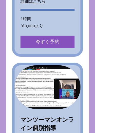
詳細はこちら
1時間
3,000
￥3,000より
円
よ
り
今すぐ予約
マンツーマンオンラ
イン個別指導