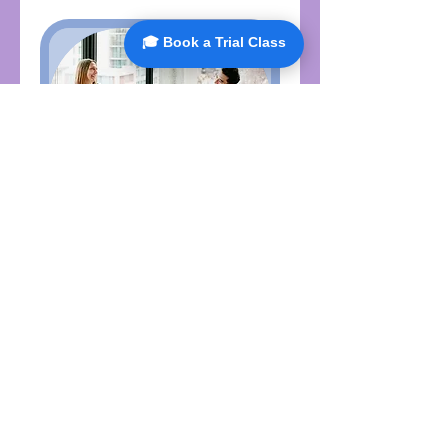
🎓 Book a Trial Class
会話クラス - 対面と
ズーム。
オンラインで利用可能
詳細はこちら
1時間
4,000
￥4,000
円