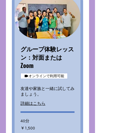
グループ体験レッス
ン：対面または
Zoom
オンラインで利用可能
友達や家族と一緒に試してみ
ましょう。
詳細はこちら
40分
1,500
￥1,500
円